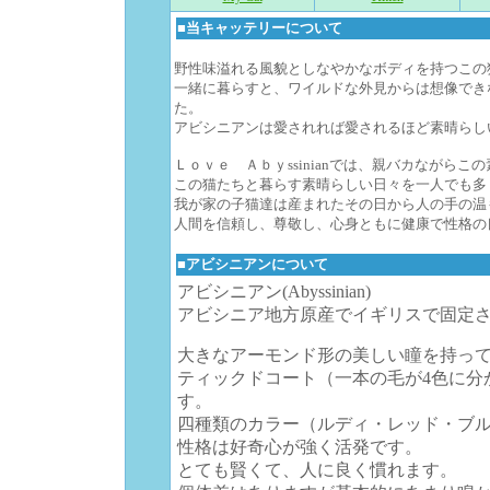
■当キャッテリーについて
野性味溢れる風貌としなやかなボディを持つこの
一緒に暮らすと、ワイルドな外見からは想像でき
た。
アビシニアンは愛されれば愛されるほど素晴らし
Ｌｏｖｅ Ａｂｙssinianでは、親バカながら
この猫たちと暮らす素晴らしい日々を一人でも多
我が家の子猫達は産まれたその日から人の手の温
人間を信頼し、尊敬し、心身ともに健康で性格の
■アビシニアンについて
アビシニアン(Abyssinian)
アビシニア地方原産でイギリスで固定
大きなアーモンド形の美しい瞳を持っ
ティックドコート（一本の毛が4色に分
す。
四種類のカラー（ルディ・レッド・ブ
性格は好奇心が強く活発です。
とても賢くて、人に良く慣れます。